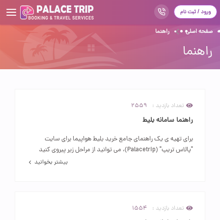
ورود / ثبت نام
صفحه اصلی
صفحه اصلی
راهنما
راهنما
سفرنامه
مقالات
درباره ما
تعداد بازدید :
2559
ارتباط با ما
راهنما سامانه بلیط
راهنما
برای تهیه ی یک راهنمای جامع خرید بلیط هواپیما برای سایت
"پالاس تریپ" (Palacetrip)، می توانید از مراحل زیر پیروی کنید
سوالات متداول
بیشتر بخوانید
تعداد بازدید :
1554